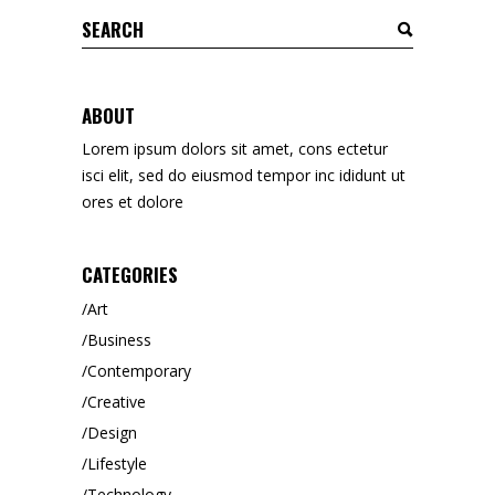
Search
for:
ABOUT
Lorem ipsum dolors sit amet, cons ectetur
isci elit, sed do eiusmod tempor inc ididunt ut
ores et dolore
CATEGORIES
Art
Business
Contemporary
Creative
Design
Lifestyle
Technology